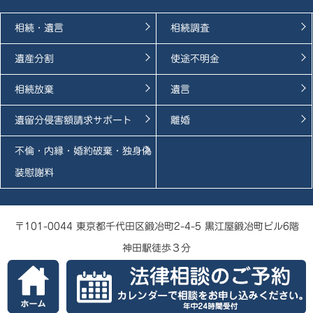
相続・遺言
相続調査
遺産分割
使途不明金
相続放棄
遺言
遺留分侵害額請求サポート
離婚
不倫・内縁・婚約破棄・独身偽
装慰謝料
〒101-0044 東京都千代田区鍛冶町2-4-5 黒江屋鍛冶町ビル6階
神田駅徒歩３分
Copyright © 弁護士 澤藤亮介 All Rights Reserved.
運営：弁護士澤藤亮介（向陽法律事務所）