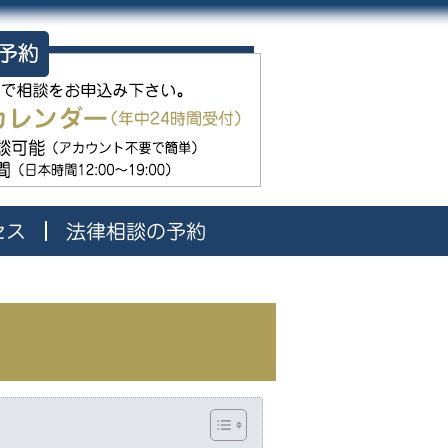
護士澤藤亮介（向陽法律事務所）
相談受付カレンダーにてお
運営：向陽法律事務所 
法律相談のご予約
ビデオ通話相談可能（
幅広い相談時間（日本時間平
セス
法律相談の予約