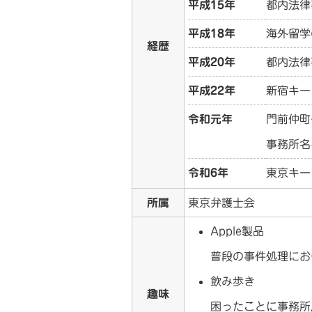
平成15年
都内法律
平成18年
海外留学
経歴
平成20年
都内法律
平成22年
新宿キー
令和元年
門前仲町
事務所名
令和6年
東京キー
所属
東京弁護士会
Apple製品
普段の事件処理におい
飲み歩き
趣味
困ったことに事務所