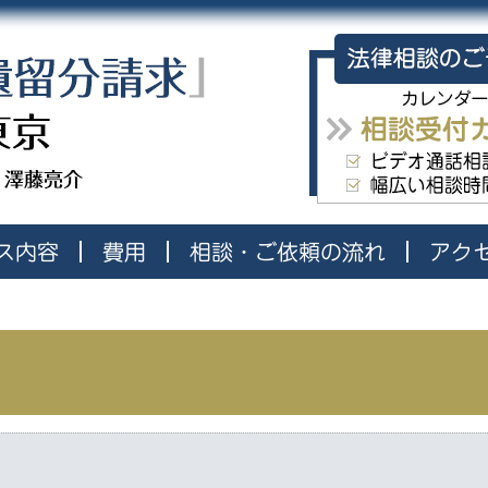
「相続・遺言・遺留分請求」弁
ス内容
費用
相談・ご依頼の流れ
アク