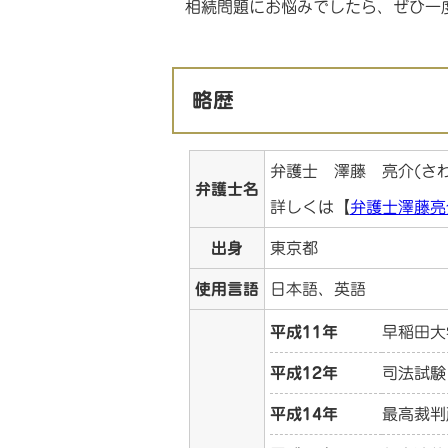
相続問題にお悩みでしたら、ぜひ一
略歴
弁護士 澤藤 亮介(さ
弁護士名
詳しくは【
弁護士澤藤亮
出身
東京都
使用言語
日本語、英語
平成11年
早稲田大
平成12年
司法試験
平成14年
最高裁判