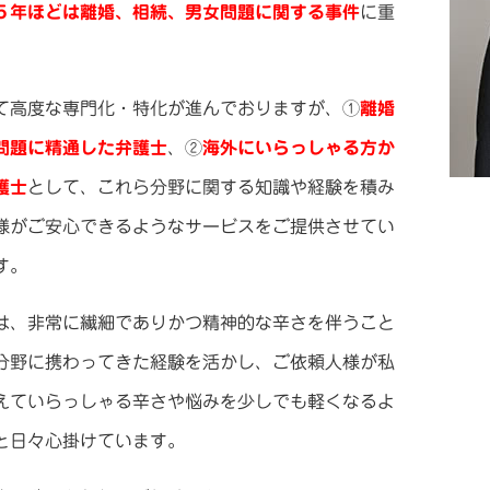
５年ほどは離婚、相続、男女問題に関する事件
に重
て高度な専門化・特化が進んでおりますが、①
離婚
問題に精通した弁護士
、②
海外にいらっしゃる方か
護士
として、これら分野に関する知識や経験を積み
様がご安心できるようなサービスをご提供させてい
す。
は、非常に繊細でありかつ精神的な辛さを伴うこと
分野に携わってきた経験を活かし、ご依頼人様が私
えていらっしゃる辛さや悩みを少しでも軽くなるよ
と日々心掛けています。